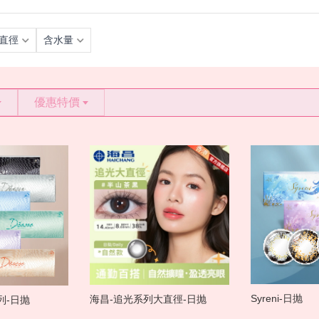
直徑
含水量
優惠特價
Syreni-日抛
海昌-追光系列大直徑-日抛
系列-日抛