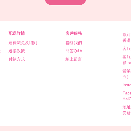
配送詳情
客戶服務
歡迎
香港
運費減免及細則
聯絡我們
客服熱
證
退換政策
問答Q&A
客服
付款方式
線上留言
箱:se
營業時
五）
Inst
Fa
Hai
地址
安發