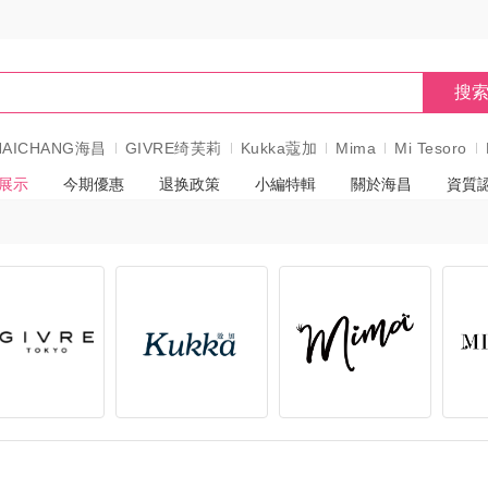
搜
HAICHANG海昌
GIVRE绮芙莉
Kukka蔻加
Mima
Mi Tesoro
展示
今期優惠
退换政策
小編特輯
關於海昌
資質