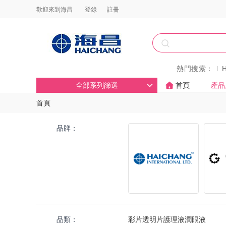
歡迎來到海昌
登錄
註冊
熱門搜索：
全部系列篩選
首頁
產品
首頁
品牌：
品類：
彩片
透明片
護理液
潤眼液