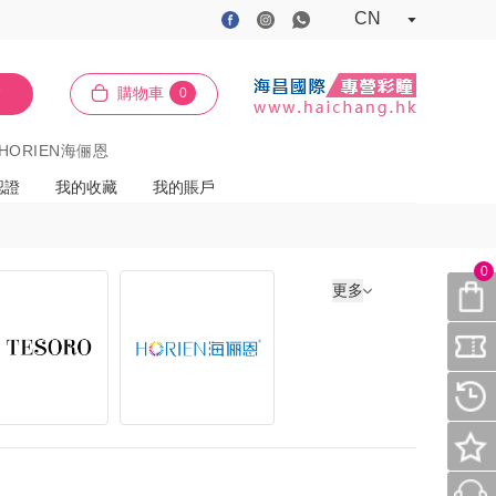
CN
索
購物車
0
HORIEN海俪恩
認證
我的收藏
我的賬戶
0
更多