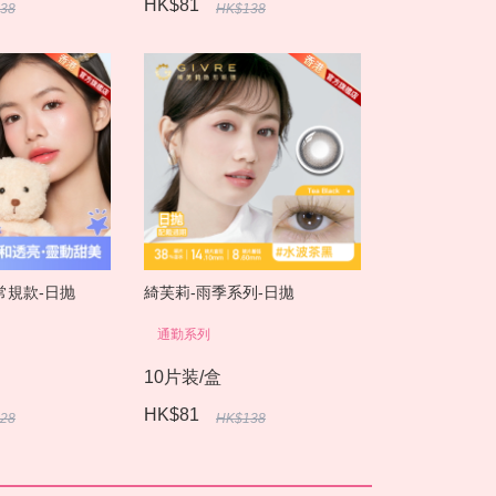
HK$81
38
HK$138
常規款-日抛
綺芙莉-雨季系列-日拋
通勤系列
10片装/盒
HK$81
28
HK$138