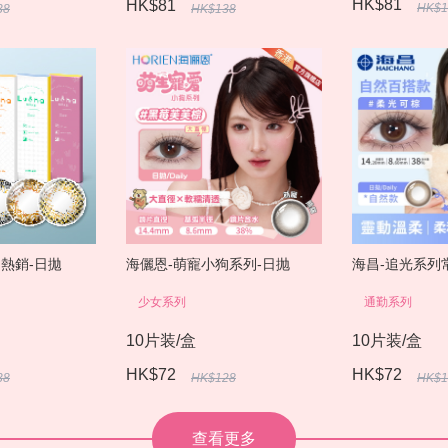
HK$81
HK$81
HK$1
38
HK$138
海儷恩-萌寵小狗系列-日抛
題熱銷-日拋
海昌-追光系列
少女系列
通勤系列
10片装/盒
10片装/盒
HK$72
HK$72
HK$128
38
HK$1
查看更多