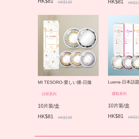
HK$81
HK$81
HK$138
HK$1
Luena-日本話
MI TESORO-愛しい朣-日拋
通勤系列
日韓系列
10片装/盒
10片装/盒
HK$81
HK$81
HK$1
HK$138