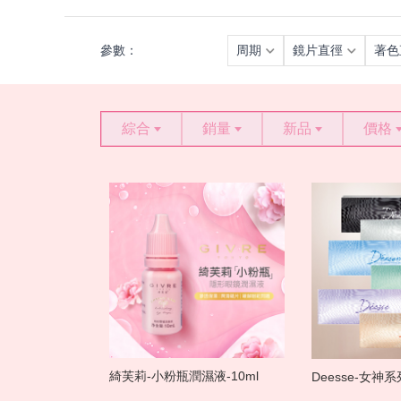
參數：
周期
鏡片直徑
著色
綜合
銷量
新品
價格
綺芙莉-小粉瓶潤濕液-10ml
Deesse-女神