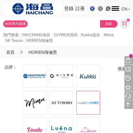
登錄
註冊
CN
0
全部系列篩選
搜索
熱門搜索:
HAICHANG海昌
GIVRE绮芙莉
Kukka蔻加
Mima
Mi Tesoro
HORIEN海俪恩
首頁
HORIEN海俪恩
0
品牌：
收起