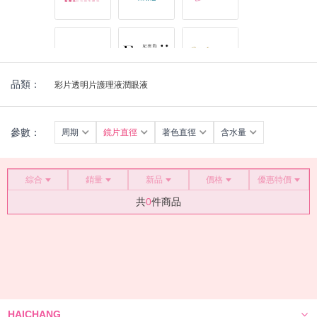
品類：
彩片
透明片
護理液
潤眼液
參數：
周期
鏡片直徑
著色直徑
含水量
綜合
銷量
新品
價格
優惠特價
共
0
件商品
HAICHANG