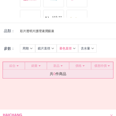
品類：
彩片
透明片
護理液
潤眼液
參數：
周期
鏡片直徑
著色直徑
含水量
綜合
銷量
新品
價格
優惠特價
共
0
件商品
HAICHANG