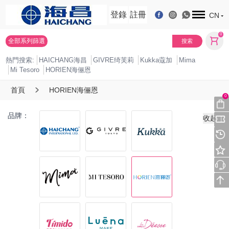
登錄
註冊
CN
0
全部系列篩選
搜索
熱門搜索:
HAICHANG海昌
GIVRE绮芙莉
Kukka蔻加
Mima
Mi Tesoro
HORIEN海俪恩
首頁
HORIEN海俪恩
0
品牌：
收起