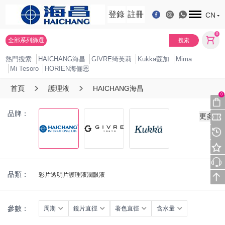
登錄
註冊
CN
0
全部系列篩選
搜索
熱門搜索:
HAICHANG海昌
GIVRE绮芙莉
Kukka蔻加
Mima
Mi Tesoro
HORIEN海俪恩
首頁
護理液
HAICHANG海昌
0
品牌：
更多
品類：
彩片
透明片
護理液
潤眼液
參數：
周期
鏡片直徑
著色直徑
含水量