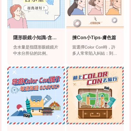
隱形眼鏡小知識-含水
揀Con小Tips-膚色篇
量
含水量是指隱形眼鏡鏡片
當選擇Color Con時，許
中水分所佔的比例。
多人常常陷入糾結：到底
選什麼顏色好？