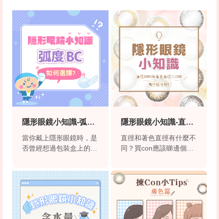
隱形眼鏡小知識-弧度
隱形眼鏡小知識-直徑
BC
與著色直徑
當你戴上隱形眼鏡時，是
直徑和著色直徑有什麼不
否曾經想過包裝盒上的
同？買con應該睇邊個最
「孤度BC」是什麼呢？
好？