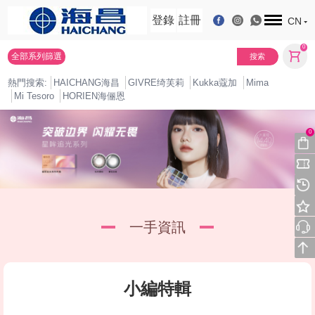
登錄
註冊
CN
0
全部系列篩選
搜索
熱門搜索:
HAICHANG海昌
GIVRE绮芙莉
Kukka蔻加
Mima
Mi Tesoro
HORIEN海俪恩
0
一手資訊
小編特輯