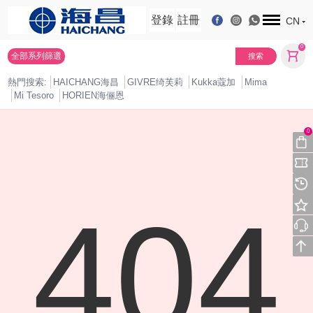
登錄
註冊
CN
0
全部系列篩選
搜索
熱門搜索:
HAICHANG海昌
GIVRE绮芙莉
Kukka蔻加
Mima
Mi Tesoro
HORIEN海俪恩
0
404