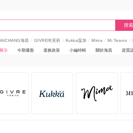
搜
HAICHANG海昌
GIVRE绮芙莉
Kukka蔻加
Mima
Mi Tesoro
展示
今期優惠
退换政策
小編特輯
關於海昌
資質