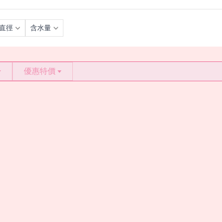
直徑
含水量
優惠特價