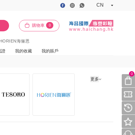
CN
索
購物車
0
HORIEN海俪恩
認證
我的收藏
我的賬戶
0
更多