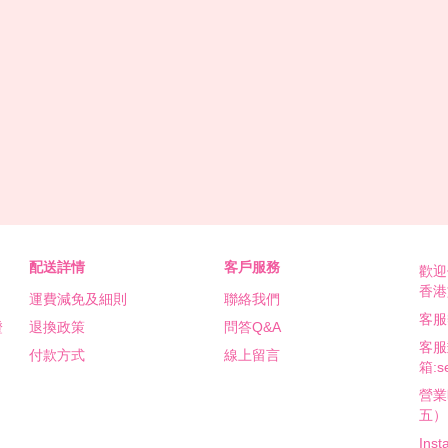
配送詳情
客戶服務
歡迎
香港
運費減免及細則
聯絡我們
客服熱
證
退換政策
問答Q&A
客服
付款方式
線上留言
箱:se
營業時
五）
Inst