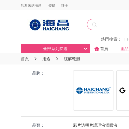
歡迎來到海昌
登錄
註冊
熱門搜索：
全部系列篩選
首頁
產品
首頁
用途
緩解乾澀
品牌：
品類：
彩片
透明片
護理液
潤眼液