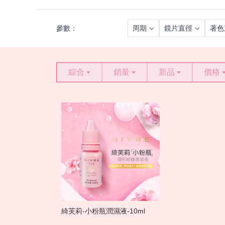
參數：
周期
鏡片直徑
著色
綜合
銷量
新品
價格
綺芙莉-小粉瓶潤濕液-10ml