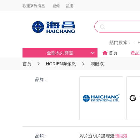
歡迎來到海昌
登錄
註冊
熱門搜索：
全部系列篩選
首頁
產品
首頁
HORIEN海俪恩
潤眼液
品牌：
品類：
彩片
透明片
護理液
潤眼液