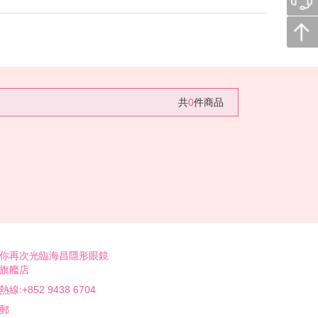
共
0
件商品
你再次光臨海昌隱形眼鏡
旗艦店
線:+852 9438 6704
郵