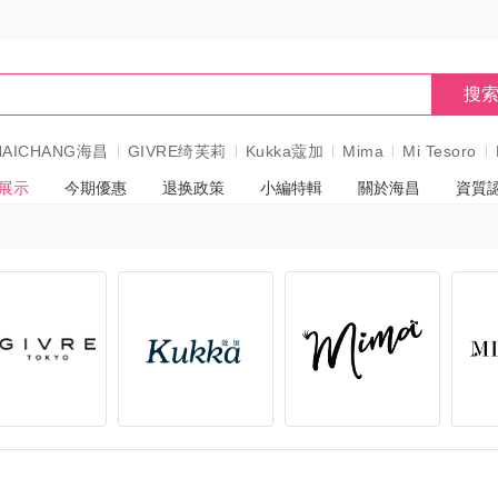
搜
HAICHANG海昌
GIVRE绮芙莉
Kukka蔻加
Mima
Mi Tesoro
展示
今期優惠
退换政策
小編特輯
關於海昌
資質