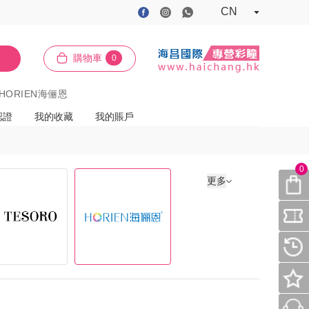
CN
索
購物車
0
HORIEN海俪恩
認證
我的收藏
我的賬戶
0
更多