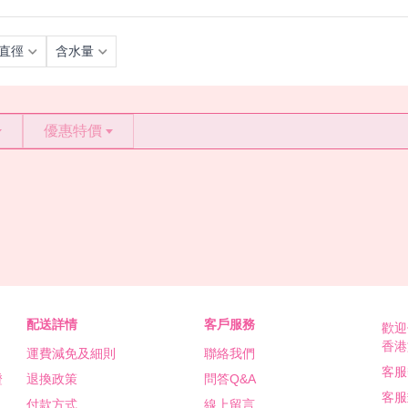
直徑
含水量
優惠特價
配送詳情
客戶服務
歡迎
香港
運費減免及細則
聯絡我們
客服熱
證
退換政策
問答Q&A
客服
付款方式
線上留言